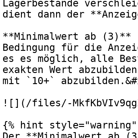
Lagerbestände verschlei
dient dann der **Anzeig
**Minimalwert ab (3)** 
Bedingung für die Anzei
es es möglich, alle Bes
exakten Wert abzubilden
mit `10+` abzubilden.&#x
![](/files/-MkfKbVIv9qg
{% hint style="warning" 
Der **Minimalwert ab (3