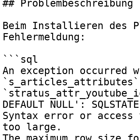
## Problembeschreibung

Beim Installieren des P
Fehlermeldung:

```sql

An exception occurred w
`s_articles_attributes` 
`stratus_attr_youtube_i
DEFAULT NULL': SQLSTATE
Syntax error or access 
too large. 

The maximum row size fo